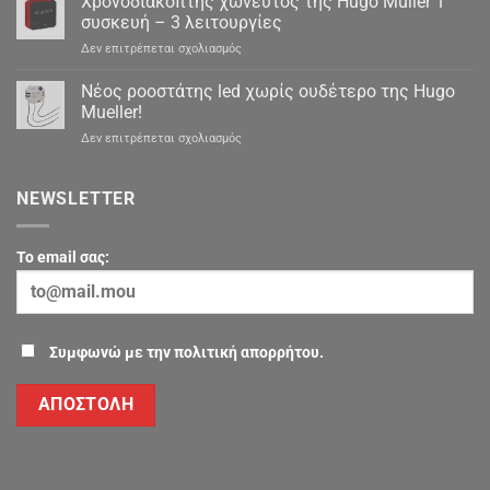
Χρονοδιακόπτης χωνευτός της Hugo Müller 1
συσκευή – 3 λειτουργίες
στο
Δεν επιτρέπεται σχολιασμός
Χρονοδιακόπτης
χωνευτός
Νέος ροοστάτης led χωρίς ουδέτερο της Hugo
της
Mueller!
Hugo
στο
Δεν επιτρέπεται σχολιασμός
Müller
Νέος
1
ροοστάτης
συσκευή
led
NEWSLETTER
–
χωρίς
3
ουδέτερο
λειτουργίες
της
To email σας:
Hugo
Mueller!
Συμφωνώ με την πολιτική απορρήτου.