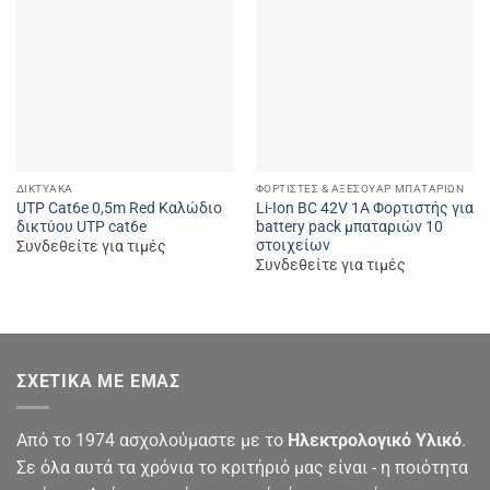
Add to
Add to
wishlist
wishlist
ΔΙΚΤΥΑΚΆ
ΦΟΡΤΙΣΤΈΣ & ΑΞΕΣΟΥΆΡ ΜΠΑΤΑΡΙΏΝ
UTP Cat6e 0,5m Red Καλώδιο
Li-Ion BC 42V 1A Φορτιστής για
δικτύου UTP cat6e
battery pack μπαταριών 10
στοιχείων
Συνδεθείτε για τιμές
Συνδεθείτε για τιμές
ΣΧΕΤΙΚΆ ΜΕ ΕΜΆΣ
Από το 1974 ασχολούμαστε με το
Ηλεκτρολογικό Υλικό
.
Σε όλα αυτά τα χρόνια το κριτήριό μας είναι - η ποιότητα