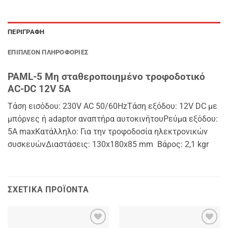
ΠΕΡΙΓΡΑΦΉ
ΕΠΙΠΛΈΟΝ ΠΛΗΡΟΦΟΡΊΕΣ
PAML-5 Μη σταθεροποιημένο τροφοδοτικό
AC-DC 12V 5A
Τάση εισόδου: 230V AC 50/60HzΤάση εξόδου: 12V DC με
μπόρνες ή adaptor αναπτήρα αυτοκινήτουΡεύμα εξόδου:
5A maxKατάλληλo: Για την τροφοδοσία ηλεκτρονικών
συσκευώνΔιαστάσεις: 130x180x85 mm Bάρος: 2,1 kgr
ΣΧΕΤΙΚΆ ΠΡΟΪΌΝΤΑ