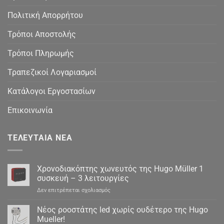
Πολιτική Απορρήτου
Τρόποι Αποστολής
Τρόποι Πληρωμής
Τραπεζικοί Λογαριασμοί
Κατάλογοι Εργοστασίων
Επικοινωνία
ΤΕΛΕΥΤΑΊΑ ΝΈΑ
Χρονοδιακόπτης χωνευτός της Hugo Müller 1
συσκευή – 3 λειτουργίες
στο
Δεν επιτρέπεται σχολιασμός
Χρονοδιακόπτης
χωνευτός
Νέος ροοστάτης led χωρίς ουδέτερο της Hugo
της
Mueller!
Hugo