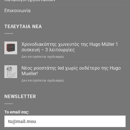
Επικοινωνία
ΤΕΛΕΥΤΑΊΑ ΝΈΑ
Χρονοδιακόπτης χωνευτός της Hugo Müller 1
συσκευή – 3 λειτουργίες
στο
Δεν επιτρέπεται σχολιασμός
Χρονοδιακόπτης
χωνευτός
Νέος ροοστάτης led χωρίς ουδέτερο της Hugo
της
Mueller!
Hugo
στο
Δεν επιτρέπεται σχολιασμός
Müller
Νέος
1
ροοστάτης
συσκευή
led
NEWSLETTER
–
χωρίς
3
ουδέτερο
λειτουργίες
της
To email σας:
Hugo
Mueller!