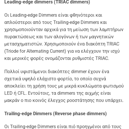
Leading-edge dimmers (TRIAC dimmers)
Οι Leading-edge Dimmers είναι φθηνότεροι και
απλούστεροι από τους Trailing-edge Dimmers και
χρησιμοποιούνταν αρχικά για τη μείωση των λαμπτήρων
πυρακτώσεως και των αλογόνων ή των μαγνητικών
μετασχηματιστών. Χρησιμοποιούν ένα διακόπτη TRIAC
(Triode for Alternating Current) για να ελέγχουν την ισχύ
και μερικές φορές ονομάζονται ρυθμιστές TRIAC.
Πολλοί υφιστάμενοι διακόπτες dimmer έχουν ένα
σχετικά υψηλό ελάχιστο φορτίο, το οποίο συχνά
αποκλείει τη χρήση τους με μικρά κυκλώματα φωτισμού
LED ή CFL. Εντούτοις, τα dimmers της αιχμής είναι
μακράν ο πιο κοινός έλεγχος ροοστάτησης που υπάρχει.
Trailing-edge Dimmers (Reverse phase dimmers)
Οι Trailing-edge Dimmers είναι πιό προηγμένοι από τους