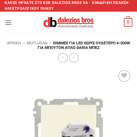
Μετάβαση
ΚΑΛΩΣ ΗΡΘΑΤΕ ΣTO B2B DALEZIOS BROS SA - XΟΝΔΡΙΚΗ ΠΩΛΗΣΗ
ΗΛΕΚΤΡΟΛΟΓΙΚΟΥ ΥΛΙΚΟΥ
στο
περιεχόμενο
0
ΑΡΧΙΚΉ
»
MUTLUSAN
»
DIMMER ΓΙΑ LED ΧΩΡΊΣ ΟΥΔΈΤΕΡΟ 4-200W
ΓΙΑ ΜΠΟΥΤΌΝ ΑΠΛΌ DARIA ΜΠΕΖ
Add to
wishlist