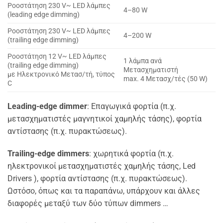
Ροοστάτηση 230 V~ LED λάμπες
4–80 W
(leading edge dimming)
Ροοστάτηση 230 V~ LED λάμπες
4–200 W
(trailing edge dimming)
Ροοστάτηση 12 V~ LED λάμπες
1 λάμπα ανά
(trailing edge dimming)
Μετασχηματιστή
με Ηλεκτρονικό Μετασ/τή, τύπος
max. 4 Μετασχ/τές (50 W)
C
Leading-edge dimmer
: Επαγωγικά φορτία (π.χ.
μετασχηματιστές μαγνητικοί χαμηλής τάσης), φορτία
αντίστασης (π.χ. πυρακτώσεως).
Trailing-edge dimmers
: χωρητικά φορτία (π.χ.
ηλεκτρονικοί μετασχηματιστές χαμηλής τάσης, Led
Drivers ), φορτία αντίστασης (π.χ. πυρακτώσεως).
Ωστόσο, όπως και τα παραπάνω, υπάρχουν και άλλες
διαφορές μεταξύ των δύο τύπων dimmers …