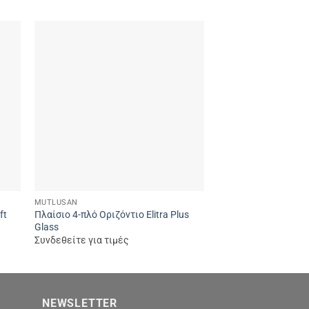
 to
Add to
ist
wishlist
MUTLUSAN
MUTLUSAN
ft
Πλαίσιο 4-πλό Οριζόντιο Elitra Plus
Dimmer για LED 4-2
Glass
Ουδέτερο
Συνδεθείτε για τιμές
Συνδεθείτε για τιμέ
NEWSLETTER