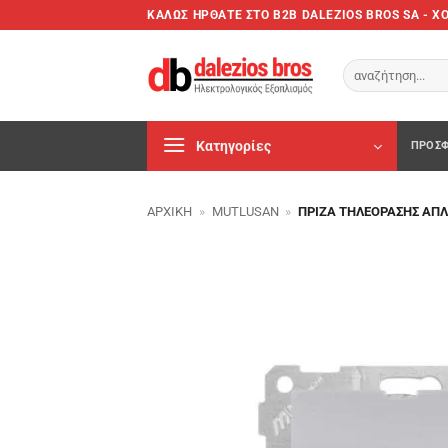
Μετάβαση
ΚΑΛΩΣ ΗΡΘΑΤΕ ΣTO B2B DALEZIOS BROS SA - 
στο
περιεχόμενο
Αναζήτηση
για:
Κατηγορίες
ΠΡΟΣΦ
ΑΡΧΙΚΉ
»
MUTLUSAN
»
ΠΡΊΖΑ ΤΗΛΕΌΡΑΣΗΣ ΑΠΛ