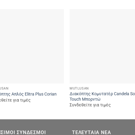
Add to
Add
wishlist
wishl
USAN
MUTLUSAN
Διακόπτης Κομυτατέρ Candela So
πτης Απλός Elitra Plus Corian
Touch Μπορντώ
θείτε για τιμές
Συνδεθείτε για τιμές
ΣΙΜΟΙ ΣΎΝΔΕΣΜΟΙ
ΤΕΛΕΥΤΑΊΑ ΝΈΑ