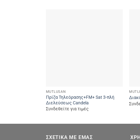
Add to
wishlist
MUTLUSAN
MUTL
Πρίζα Τηλεόρασης+FM+ Sat 3-πλή
Διακό
Διελεύσεως Candela
Συνδε
Συνδεθείτε για τιμές
ΣΧΕΤΙΚΆ ΜΕ ΕΜΆΣ
ΧΡΉ