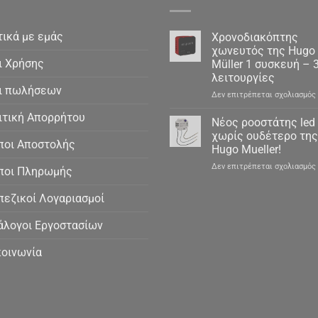
τικά με εμάς
Χρονοδιακόπτης
χωνευτός της Hugo
ι Χρήσης
Müller 1 συσκευή – 
λειτουργίες
ι πωλήσεων
Δεν επιτρέπεται σχολιασμός
ιτική Απορρήτου
Νέος ροοστάτης led
χωρίς ουδέτερο της
ποι Αποστολής
Hugo Mueller!
Δεν επιτρέπεται σχολιασμός
ποι Πληρωμής
πεζικοί Λογαριασμοί
άλογοι Εργοστασίων
κοινωνία