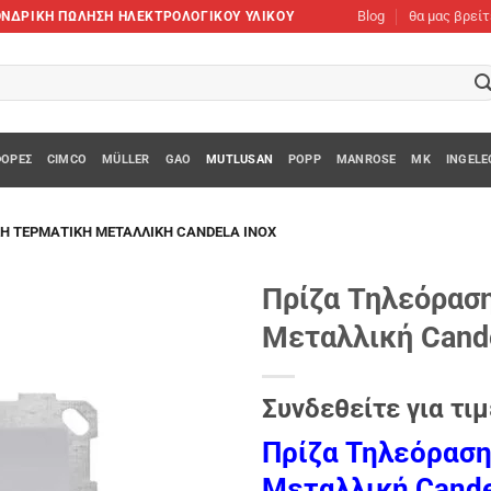
Blog
θα μας βρεί
XΟΝΔΡΙΚΗ ΠΩΛΗΣΗ ΗΛΕΚΤΡΟΛΟΓΙΚΟΥ ΥΛΙΚΟΥ
ΟΡΈΣ
CIMCO
MÜLLER
GAO
MUTLUSAN
POPP
MANROSE
MK
INGELE
Ή ΤΕΡΜΑΤΙΚΉ ΜΕΤΑΛΛΙΚΉ CANDELA INOX
Πρίζα Τηλεόρασ
Μεταλλική Cande
Add to
wishlist
Συνδεθείτε για τιμ
Πρίζα Τηλεόραση
Μεταλλική Cande