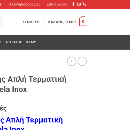
τε
O λογαριασμός μου
Επικοινωνία
0
ΣΎΝΔΕΣΗ
ΚΑΛΆΘΙ /
0.00
€
C
ASTRALUX
OKTAY
ης Απλή Τερματική
la Inox
ές
ς Απλή Τερματική
la Inox