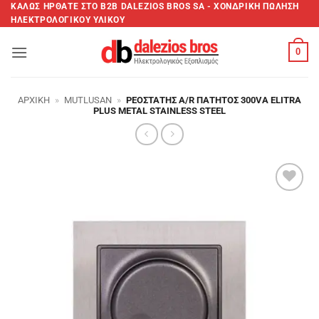
Μετάβαση
ΚΑΛΩΣ ΗΡΘΑΤΕ ΣTO B2B DALEZIOS BROS SA - XΟΝΔΡΙΚΗ ΠΩΛΗΣΗ
ΗΛΕΚΤΡΟΛΟΓΙΚΟΥ ΥΛΙΚΟΥ
στο
περιεχόμενο
0
ΑΡΧΙΚΉ
»
MUTLUSAN
»
ΡΕΟΣΤΆΤΗΣ A/R ΠΑΤΗΤΌΣ 300VA ELITRA
PLUS METAL STAINLESS STEEL
Add to
wishlist