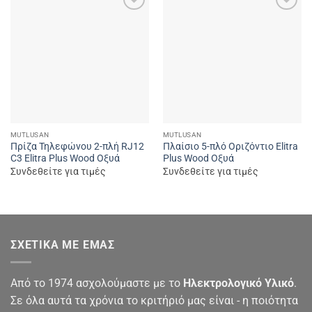
Add to
Add to
wishlist
wishlist
MUTLUSAN
MUTLUSAN
Πρίζα Τηλεφώνου 2-πλή RJ12
Πλαίσιο 5-πλό Οριζόντιο Elitra
C3 Elitra Plus Wood Οξυά
Plus Wood Οξυά
Συνδεθείτε για τιμές
Συνδεθείτε για τιμές
ΣΧΕΤΙΚΆ ΜΕ ΕΜΆΣ
Από το 1974 ασχολούμαστε με το
Ηλεκτρολογικό Υλικό
.
Σε όλα αυτά τα χρόνια το κριτήριό μας είναι - η ποιότητα