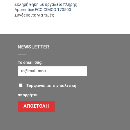
Σκληρή θήκη με εργαλεία πλήρης
Σκληρή θήκη εργαλ
Apprentice ECO CIMCO 170500
Κόκκινη CIMCO 178
Συνδεθείτε για τιμές
Συνδεθείτε για τιμέ
NEWSLETTER
To email σας:
3
Συμφωνώ με την πολιτική
στο
Χρονοδιακόπτης
απορρήτου.
χωνευτός
της
Hugo
Müller
στο
1
Νέος
συσκευή
ροοστάτης
–