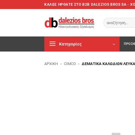
Μετάβαση
ΚΑΛΩΣ ΗΡΘΑΤΕ ΣTO B2B DALEZIOS BROS SA - 
στο
περιεχόμενο
Αναζήτηση
για:
Κατηγορίες
ΠΡΟΣΦ
ΑΡΧΙΚΉ
»
CIMCO
»
ΔΕΜΑΤΙΚΆ ΚΑΛΩΔΊΩΝ ΛΕΥΚΆ 