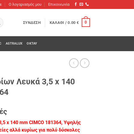
τε
O λογαριασμός μου
Επικοινωνία
0
ΣΎΝΔΕΣΗ
ΚΑΛΆΘΙ /
0.00
€
C
ASTRALUX
OKTAY
ων Λευκά 3,5 x 140
64
ές
3,5 x 140 mm CIMCO 181364, Υψηλής
είες αλλά κυρίως για πολύ δύσκολες