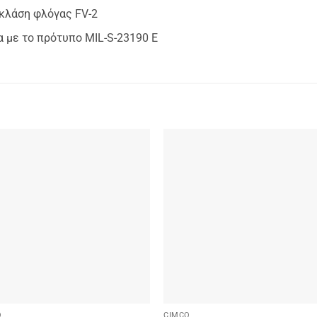
κλάση φλόγας FV-2
 με το πρότυπο MIL-S-23190 Ε
Add to
Add
wishlist
wishl
O
CIMCO