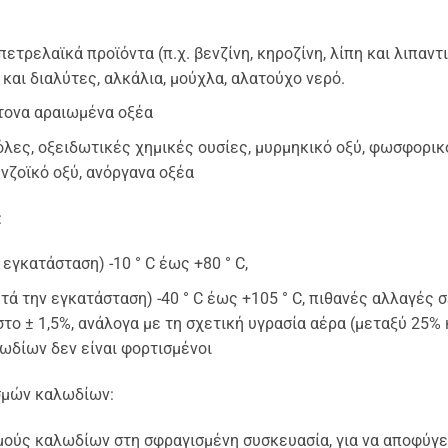
πετρελαϊκά προϊόντα (π.χ. βενζίνη, κηροζίνη, λίπη και λιπαν
και διαλύτες, αλκάλια, μούχλα, αλατούχο νερό.
ντονα αραιωμένα οξέα
λες, οξειδωτικές χημικές ουσίες, μυρμηκικό οξύ, φωσφορικό
νζοϊκό οξύ, ανόργανα οξέα
:
γκατάσταση) -10 ° C έως +80 ° C,
τά την εγκατάσταση) -40 ° C έως +105 ° C, πιθανές αλλαγές 
ιστο ± 1,5%, ανάλογα με τη σχετική υγρασία αέρα (μεταξύ 25%
λωδίων δεν είναι φορτισμένοι
σμών καλωδίων:
μούς καλωδίων στη σφραγισμένη συσκευασία, για να αποφύγε