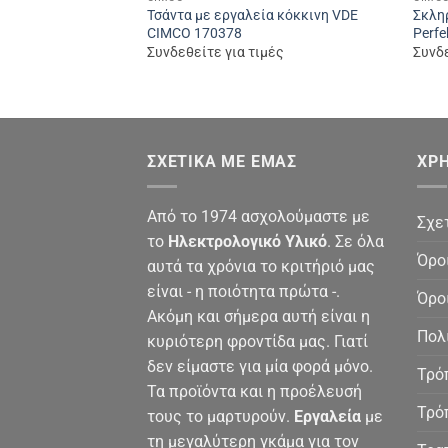
Τσάντα με εργαλεία κόκκινη VDE
Σκλη
CIMCO 170378
Perf
Συνδεθείτε για τιμές
Συνδε
ΣΧΕΤΙΚΆ ΜΕ ΕΜΆΣ
ΧΡΉ
Από το 1974 ασχολούμαστε με
Σχε
το
Ηλεκτρολογικό Υλικό
. Σε όλα
Όρο
αυτά τα χρόνια το κριτήριό μας
είναι - η ποιότητα πρώτα -.
Όρο
Ακόμη και σήμερα αυτή είναι η
Πολ
κυριότερη φροντίδα μας. Γιατί
δεν είμαστε για μία φορά μόνο.
Τρό
Τα προϊόντα και η προέλευσή
Τρό
τους το μαρτυρούν.
Εργαλεία
με
τη μεγαλύτερη γκάμα για τον