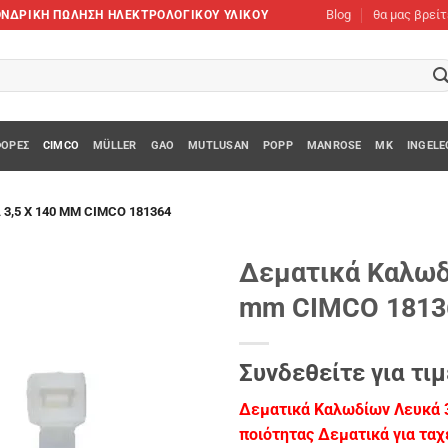
Blog
θα μας βρεί
XΟΝΔΡΙΚΗ ΠΩΛΗΣΗ ΗΛΕΚΤΡΟΛΟΓΙΚΟΥ ΥΛΙΚΟΥ
ΟΡΈΣ
CIMCO
MÜLLER
GAO
MUTLUSAN
POPP
MANROSE
MK
INGELE
3,5 X 140 MM CIMCO 181364
Δεματικά Καλωδί
mm CIMCO 1813
Add to
wishlist
Συνδεθείτε για τιμ
Δεματικά Καλωδίων Λευκά 
ποιότητας Δεματικά για ταχ