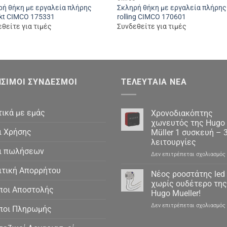
ρή θήκη με εργαλεία πλήρης
Σκληρή θήκη με εργαλεία πλήρης
ekt CIMCO 175331
rolling CIMCO 170601
θείτε για τιμές
Συνδεθείτε για τιμές
ΣΙΜΟΙ ΣΎΝΔΕΣΜΟΙ
ΤΕΛΕΥΤΑΊΑ ΝΈΑ
τικά με εμάς
Χρονοδιακόπτης
χωνευτός της Hugo
ι Χρήσης
Müller 1 συσκευή – 
λειτουργίες
ι πωλήσεων
Δεν επιτρέπεται σχολιασμός
ιτική Απορρήτου
Νέος ροοστάτης led
χωρίς ουδέτερο της
ποι Αποστολής
Hugo Mueller!
Δεν επιτρέπεται σχολιασμός
ποι Πληρωμής