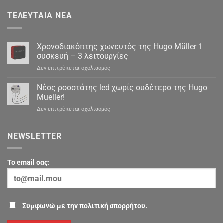
ΤΕΛΕΥΤΑΊΑ ΝΈΑ
Χρονοδιακόπτης χωνευτός της Hugo Müller 1
συσκευή – 3 λειτουργίες
στο
Δεν επιτρέπεται σχολιασμός
Χρονοδιακόπτης
χωνευτός
Νέος ροοστάτης led χωρίς ουδέτερο της Hugo
της
Mueller!
Hugo
στο
Δεν επιτρέπεται σχολιασμός
Müller
Νέος
1
ροοστάτης
συσκευή
led
NEWSLETTER
–
χωρίς
3
ουδέτερο
λειτουργίες
της
To email σας:
Hugo
Mueller!
Συμφωνώ με την πολιτική απορρήτου.