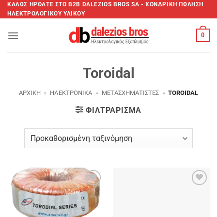
Μετάβαση
ΚΑΛΩΣ ΗΡΘΑΤΕ ΣTO B2B DALEZIOS BROS SA - XΟΝΔΡΙΚΗ ΠΩΛΗΣΗ
ΗΛΕΚΤΡΟΛΟΓΙΚΟΥ ΥΛΙΚΟΥ
στο
περιεχόμενο
0
Toroidal
ΑΡΧΙΚΉ
»
ΗΛΕΚΤΡΟΝΙΚΆ
»
ΜΕΤΑΣΧΗΜΑΤΙΣΤΈΣ
»
TOROIDAL
ΦΙΛΤΡΆΡΙΣΜΑ
Add to
Add to
wishlist
wishlist