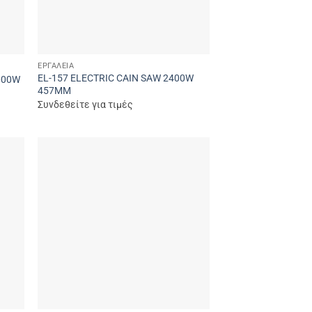
ΕΡΓΑΛΕΊΑ
EL-157 ELECTRIC CAIN SAW 2400W
000W
457MM
Συνδεθείτε για τιμές
 to
Add to
list
wishlist