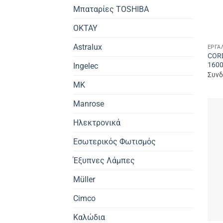
Μπαταρίες TOSHIBA
OKTAY
Astralux
ΕΡΓΑ
COR
160
Ingelec
Συνδ
MK
Manrose
Ηλεκτρονικά
Εσωτερικός Φωτισμός
Έξυπνες Λάμπες
Müller
Cimco
Καλώδια