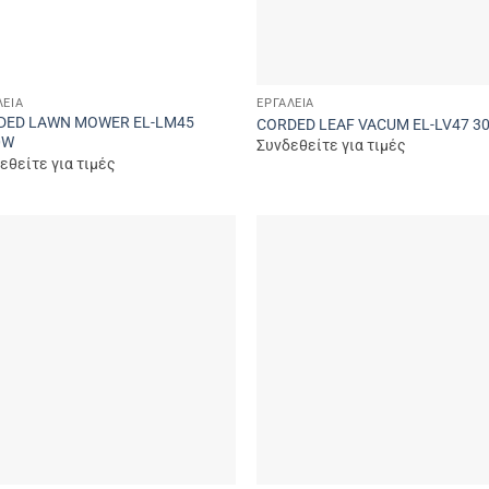
ΛΕΊΑ
ΕΡΓΑΛΕΊΑ
DED LAWN MOWER EL-LM45
CORDED LEAF VACUM EL-LV47 3
0W
Συνδεθείτε για τιμές
εθείτε για τιμές
Add to
Add
wishlist
wish