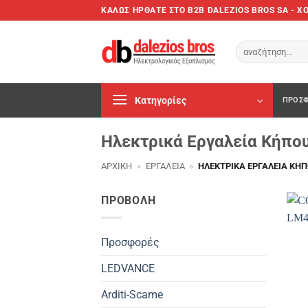
Μετάβαση
ΚΑΛΩΣ ΗΡΘΑΤΕ ΣTO B2B DALEZIOS BROS SA - 
στο
περιεχόμενο
Αναζήτηση
για:
Κατηγορίες
ΠΡΟΣΦ
Ηλεκτρικά Εργαλεία Κήπο
ΑΡΧΙΚΉ
»
ΕΡΓΑΛΕΊΑ
»
ΗΛΕΚΤΡΙΚΆ ΕΡΓΑΛΕΊΑ ΚΉ
ΠΡΟΒΟΛΗ
Προσφορές
LEDVANCE
Arditi-Scame