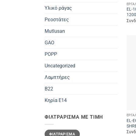
ΕΡΓΑ
Υλικό ράγας
EL-
120
Ρεοστάτες
Συνδ
Mutlusan
GAO
POPP
Uncategorized
Λαμπτήρες
B22
Κηρία E14
ΕΡΓΑ
ΦΙΛΤΡΆΡΙΣΜΑ ΜΕ ΤΙΜΉ
EL-
SHR
Ελάχιστη
Μέγιστη
Συνδ
ΦΙΛΤΡΆΡΙΣΜΑ
τιμή
τιμή