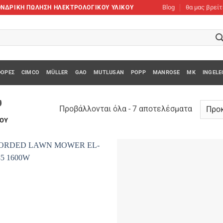
Blog
θα μας βρεί
XΟΝΔΡΙΚΗ ΠΩΛΗΣΗ ΗΛΕΚΤΡΟΛΟΓΙΚΟΥ ΥΛΙΚΟΥ
ΟΡΈΣ
CIMCO
MÜLLER
GAO
MUTLUSAN
POPP
MANROSE
MK
INGELE
υ
Προβάλλονται όλα - 7 αποτελέσματα
ΠΟΥ
Add to
Add
wishlist
wish