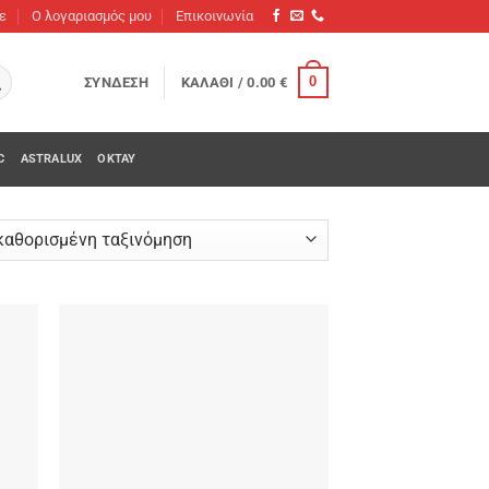
τε
O λογαριασμός μου
Επικοινωνία
0
ΣΎΝΔΕΣΗ
ΚΑΛΆΘΙ /
0.00
€
C
ASTRALUX
OKTAY
 to
Add to
list
wishlist