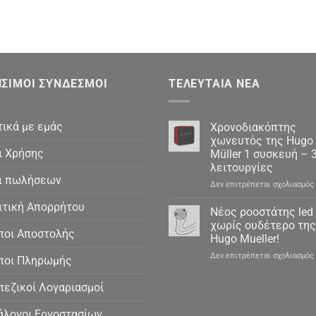
ΣΙΜΟΙ ΣΎΝΔΕΣΜΟΙ
ΤΕΛΕΥΤΑΊΑ ΝΈΑ
τικά με εμάς
Χρονοδιακόπτης
χωνευτός της Hugo
ι Χρήσης
Müller 1 συσκευή – 
λειτουργίες
ι πωλήσεων
Δεν επιτρέπεται σχολιασμός
ιτική Απορρήτου
Νέος ροοστάτης led
χωρίς ουδέτερο της
ποι Αποστολής
Hugo Mueller!
Δεν επιτρέπεται σχολιασμός
ποι Πληρωμής
πεζικοί Λογαριασμοί
άλογοι Εργοστασίων