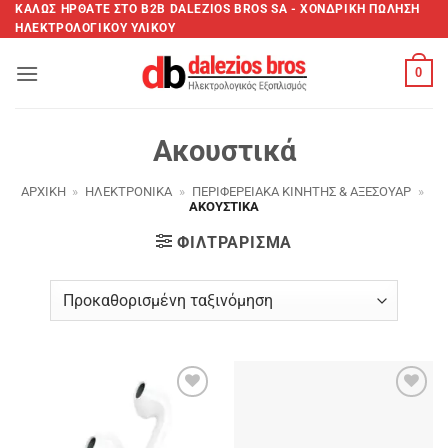
Μετάβαση
ΚΑΛΩΣ ΗΡΘΑΤΕ ΣTO B2B DALEZIOS BROS SA - XΟΝΔΡΙΚΗ ΠΩΛΗΣΗ
ΗΛΕΚΤΡΟΛΟΓΙΚΟΥ ΥΛΙΚΟΥ
στο
περιεχόμενο
0
Ακουστικά
ΑΡΧΙΚΉ
»
ΗΛΕΚΤΡΟΝΙΚΆ
»
ΠΕΡΙΦΕΡΕΙΑΚΆ ΚΙΝΗΤΉΣ & ΑΞΕΣΟΥΆΡ
»
ΑΚΟΥΣΤΙΚΆ
ΦΙΛΤΡΆΡΙΣΜΑ
Add to
Add to
wishlist
wishlist