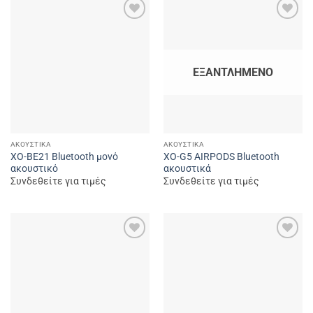
Add to
Add to
wishlist
wishlist
ΕΞΑΝΤΛΗΜΈΝΟ
ΑΚΟΥΣΤΙΚΆ
ΑΚΟΥΣΤΙΚΆ
XO-ΒΕ21 Bluetooth μονό
XO-G5 AIRPODS Bluetooth
ακουστικό
ακουστικά
Συνδεθείτε για τιμές
Συνδεθείτε για τιμές
Add to
Add to
wishlist
wishlist