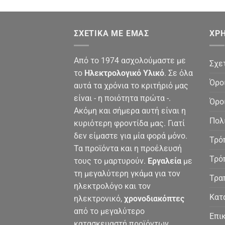
ΣΧΕΤΙΚΆ ΜΕ ΕΜΆΣ
ΧΡΉ
Από το 1974 ασχολούμαστε με
Σχε
το
Ηλεκτρολογικό Υλικό
. Σε όλα
Όρο
αυτά τα χρόνια το κριτήριό μας
είναι - η ποιότητα πρώτα -.
Όρο
Ακόμη και σήμερα αυτή είναι η
Πολ
κυριότερη φροντίδα μας. Γιατί
δεν είμαστε για μία φορά μόνο.
Τρό
Τα προϊόντα και η προέλευσή
Τρό
τους το μαρτυρούν.
Εργαλεία
με
τη μεγαλύτερη γκάμα για τον
Τρα
ηλεκτρολόγο και τον
Κατ
ηλεκτρονικό,
χρονοδιακόπτες
από το μεγαλύτερο
Επι
κατασκευαστή προϊόντων