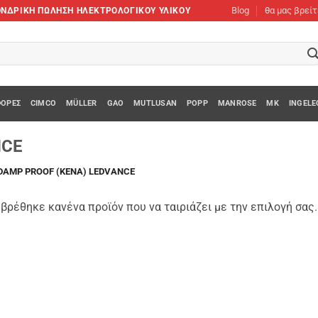
Blog
θα μας βρεί
XΟΝΔΡΙΚΗ ΠΩΛΗΣΗ ΗΛΕΚΤΡΟΛΟΓΙΚΟΥ ΥΛΙΚΟΥ
ΟΡΈΣ
CIMCO
MÜLLER
GAO
MUTLUSAN
POPP
MANROSE
MK
INGELE
NCE
DAMP PROOF (ΚΕΝΆ) LEDVANCE
βρέθηκε κανένα προϊόν που να ταιριάζει με την επιλογή σας.