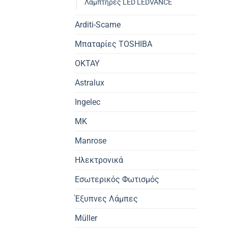
Λαμπτήρες LED LEDVANCE
Arditi-Scame
Μπαταρίες TOSHIBA
OKTAY
Astralux
Ingelec
MK
Manrose
Ηλεκτρονικά
Εσωτερικός Φωτισμός
Έξυπνες Λάμπες
Müller