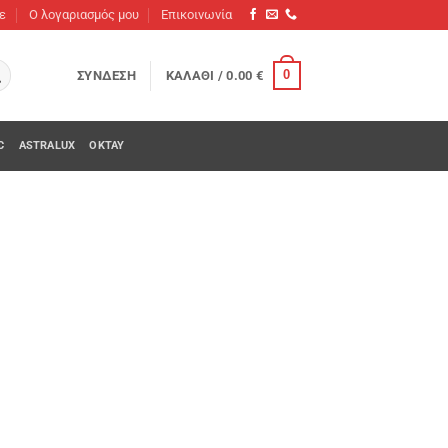
τε
O λογαριασμός μου
Επικοινωνία
0
ΣΎΝΔΕΣΗ
ΚΑΛΆΘΙ /
0.00
€
C
ASTRALUX
OKTAY