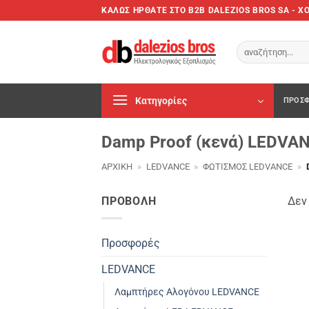
Μετάβαση
ΚΑΛΩΣ ΗΡΘΑΤΕ ΣTO B2B DALEZIOS BROS SA - 
στο
περιεχόμενο
Αναζήτηση
για:
Κατηγορίες
ΠΡΟΣΦ
Damp Proof (κενά) LEDVA
ΑΡΧΙΚΉ
»
LEDVANCE
»
ΦΩΤΙΣΜΌΣ LEDVANCE
»
ΠΡΟΒΟΛΗ
Δεν 
Προσφορές
LEDVANCE
Λαμπτήρες Αλογόνου LEDVANCE