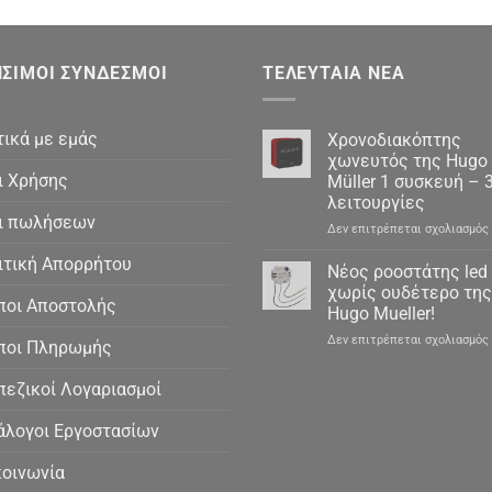
ΣΙΜΟΙ ΣΎΝΔΕΣΜΟΙ
ΤΕΛΕΥΤΑΊΑ ΝΈΑ
τικά με εμάς
Χρονοδιακόπτης
χωνευτός της Hugo
ι Χρήσης
Müller 1 συσκευή – 
λειτουργίες
ι πωλήσεων
Δεν επιτρέπεται σχολιασμός
ιτική Απορρήτου
Νέος ροοστάτης led
χωρίς ουδέτερο της
ποι Αποστολής
Hugo Mueller!
Δεν επιτρέπεται σχολιασμός
ποι Πληρωμής
πεζικοί Λογαριασμοί
άλογοι Εργοστασίων
κοινωνία