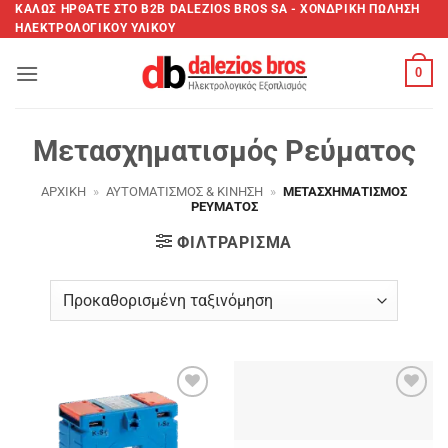
Μετάβαση
ΚΑΛΩΣ ΗΡΘΑΤΕ ΣTO B2B DALEZIOS BROS SA - XΟΝΔΡΙΚΗ ΠΩΛΗΣΗ
ΗΛΕΚΤΡΟΛΟΓΙΚΟΥ ΥΛΙΚΟΥ
στο
περιεχόμενο
0
Μετασχηματισμός Ρεύματος
ΑΡΧΙΚΉ
»
ΑΥΤΟΜΑΤΙΣΜΌΣ & ΚΊΝΗΣΗ
»
ΜΕΤΑΣΧΗΜΑΤΙΣΜΌΣ
ΡΕΎΜΑΤΟΣ
ΦΙΛΤΡΆΡΙΣΜΑ
Add to
Add to
wishlist
wishlist