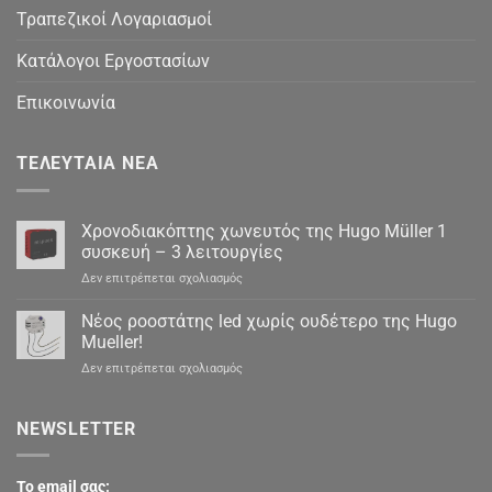
Τραπεζικοί Λογαριασμοί
Κατάλογοι Εργοστασίων
Επικοινωνία
ΤΕΛΕΥΤΑΊΑ ΝΈΑ
Χρονοδιακόπτης χωνευτός της Hugo Müller 1
συσκευή – 3 λειτουργίες
στο
Δεν επιτρέπεται σχολιασμός
Χρονοδιακόπτης
χωνευτός
Νέος ροοστάτης led χωρίς ουδέτερο της Hugo
της
Mueller!
Hugo
στο
Δεν επιτρέπεται σχολιασμός
Müller
Νέος
1
ροοστάτης
συσκευή
led
NEWSLETTER
–
χωρίς
3
ουδέτερο
λειτουργίες
της
To email σας: