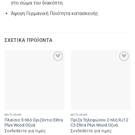
στο σώμα του διακόπτη
Άψογη Γερμανική Ποιότητα κατασκευής
ΣΧΕΤΙΚΆ ΠΡΟΪΌΝΤΑ
Add to
Add to
wishlist
wishlist
MUTLUSAN
MUTLUSAN
Πλαίσιο 5-πλό Οριζόντιο Elitra
Πρίζα Τηλεφώνου 2-πλή RJ12
Plus Wood Οξυά
C3 Elitra Plus Wood Οξυά
Συνδεθείτε για τιμές
Συνδεθείτε για τιμές