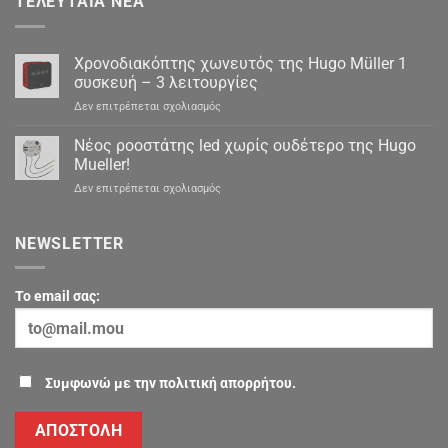
ΤΕΛΕΥΤΑΊΑ ΝΈΑ
Χρονοδιακόπτης χωνευτός της Hugo Müller 1
συσκευή – 3 λειτουργίες
στο
Δεν επιτρέπεται σχολιασμός
Χρονοδιακόπτης
χωνευτός
Νέος ροοστάτης led χωρίς ουδέτερο της Hugo
της
Mueller!
Hugo
στο
Δεν επιτρέπεται σχολιασμός
Müller
Νέος
1
ροοστάτης
συσκευή
led
NEWSLETTER
–
χωρίς
3
ουδέτερο
λειτουργίες
της
To email σας:
Hugo
Mueller!
Συμφωνώ με την πολιτική απορρήτου.