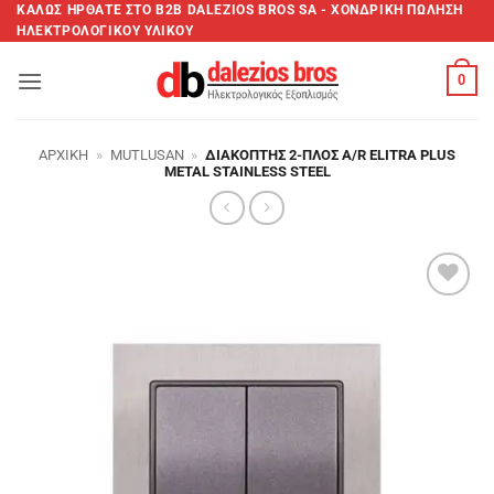
Μετάβαση
ΚΑΛΩΣ ΗΡΘΑΤΕ ΣTO B2B DALEZIOS BROS SA - XΟΝΔΡΙΚΗ ΠΩΛΗΣΗ
ΗΛΕΚΤΡΟΛΟΓΙΚΟΥ ΥΛΙΚΟΥ
στο
περιεχόμενο
0
ΑΡΧΙΚΉ
»
MUTLUSAN
»
ΔΙΑΚΌΠΤΗΣ 2-ΠΛΌΣ A/R ELITRA PLUS
METAL STAINLESS STEEL
Add to
wishlist