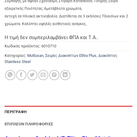
Συμπαγής, με άψογο Σχεδιασμό, Στιβαρή Κατασκευή. Πλήρης Σειρά
εξαιρετκής Ποιότητας, Αμετάβλητα χρώματα,
αντοχή σε Ηλιακή ακτινοβολία. Διατίθεται σε 3 εκδόσεις Πλαισίων και 2
χρώματα. Καλύπτει υψηλές
αισθητικές ανάγκες,
Η τιμή δεν συμπεριλαμβάνει ΦΠΑ και Τ.Α..
Κωδικός προϊόντος:
6010710
Κατηγορίες:
Mutlusan
,
Σειρές Διακοπτών Elitra Plus
,
Διακόπτες
Stainless Steel
ΠΕΡΙΓΡΑΦΉ
ΕΠΙΠΛΈΟΝ ΠΛΗΡΟΦΟΡΊΕΣ