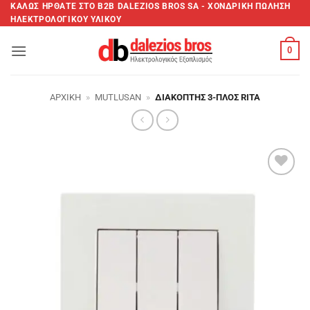
Μετάβαση
ΚΑΛΩΣ ΗΡΘΑΤΕ ΣTO B2B DALEZIOS BROS SA - XΟΝΔΡΙΚΗ ΠΩΛΗΣΗ
ΗΛΕΚΤΡΟΛΟΓΙΚΟΥ ΥΛΙΚΟΥ
στο
περιεχόμενο
0
ΑΡΧΙΚΉ
»
MUTLUSAN
»
ΔΙΑΚΌΠΤΗΣ 3-ΠΛΌΣ RITA
Add to
wishlist