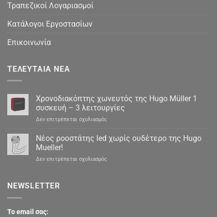
Τραπεζικοί Λογαριασμοί
Κατάλογοι Εργοστασίων
Επικοινωνία
ΤΕΛΕΥΤΑΊΑ ΝΈΑ
Χρονοδιακόπτης χωνευτός της Hugo Müller 1
συσκευή – 3 λειτουργίες
στο
Δεν επιτρέπεται σχολιασμός
Χρονοδιακόπτης
χωνευτός
Νέος ροοστάτης led χωρίς ουδέτερο της Hugo
της
Mueller!
Hugo
στο
Δεν επιτρέπεται σχολιασμός
Müller
Νέος
1
ροοστάτης
συσκευή
led
NEWSLETTER
–
χωρίς
3
ουδέτερο
λειτουργίες
της
To email σας:
Hugo