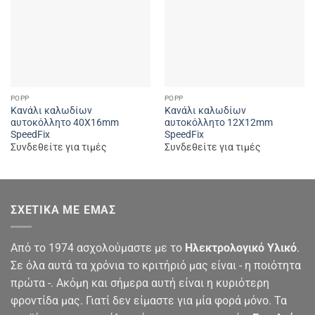
POPP
POPP
Κανάλι καλωδίων
Κανάλι καλωδίων
αυτοκόλλητο 40X16mm
αυτοκόλλητο 12Χ12mm
SpeedFix
SpeedFix
Συνδεθείτε για τιμές
Συνδεθείτε για τιμές
ΣΧΕΤΙΚΆ ΜΕ ΕΜΆΣ
Από το 1974 ασχολούμαστε με το
Ηλεκτρολογικό Υλικό
.
Σε όλα αυτά τα χρόνια το κριτήριό μας είναι - η ποιότητα
πρώτα -. Ακόμη και σήμερα αυτή είναι η κυριότερη
φροντίδα μας. Γιατί δεν είμαστε για μία φορά μόνο. Τα