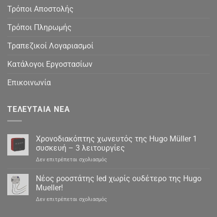
Τρόποι Αποστολής
Τρόποι Πληρωμής
Τραπεζικοί Λογαριασμοί
Κατάλογοι Εργοστασίων
Επικοινωνία
ΤΕΛΕΥΤΑΊΑ ΝΈΑ
Χρονοδιακόπτης χωνευτός της Hugo Müller 1
συσκευή – 3 λειτουργίες
στο
Δεν επιτρέπεται σχολιασμός
Χρονοδιακόπτης
χωνευτός
Νέος ροοστάτης led χωρίς ουδέτερο της Hugo
της
Mueller!
Hugo
στο
Δεν επιτρέπεται σχολιασμός
Müller
Νέος
1
ροοστάτης
συσκευή