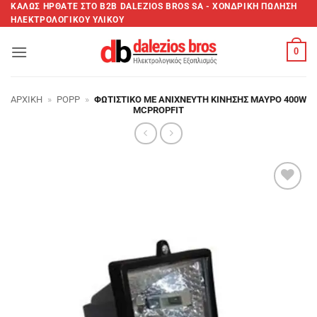
Μετάβαση
ΚΑΛΩΣ ΗΡΘΑΤΕ ΣTO B2B DALEZIOS BROS SA - XΟΝΔΡΙΚΗ ΠΩΛΗΣΗ
ΗΛΕΚΤΡΟΛΟΓΙΚΟΥ ΥΛΙΚΟΥ
στο
περιεχόμενο
0
ΑΡΧΙΚΉ
»
POPP
»
ΦΩΤΙΣΤΙΚΌ ΜΕ ΑΝΙΧΝΕΥΤΉ ΚΊΝΗΣΗΣ ΜΑΎΡΟ 400W
MCPROPFIT
Add to
wishlist