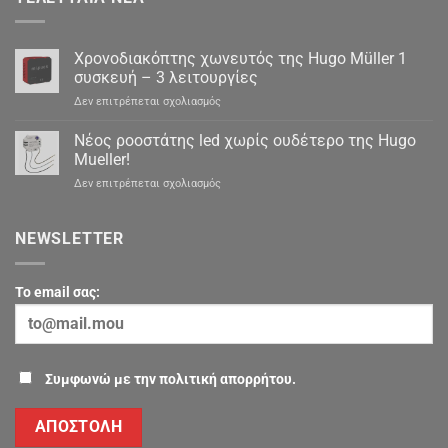
Χρονοδιακόπτης χωνευτός της Hugo Müller 1
συσκευή – 3 λειτουργίες
στο
Δεν επιτρέπεται σχολιασμός
Χρονοδιακόπτης
χωνευτός
Νέος ροοστάτης led χωρίς ουδέτερο της Hugo
της
Mueller!
Hugo
στο
Δεν επιτρέπεται σχολιασμός
Müller
Νέος
1
ροοστάτης
συσκευή
led
NEWSLETTER
–
χωρίς
3
ουδέτερο
λειτουργίες
της
To email σας:
Hugo
Mueller!
Συμφωνώ με την πολιτική απορρήτου.