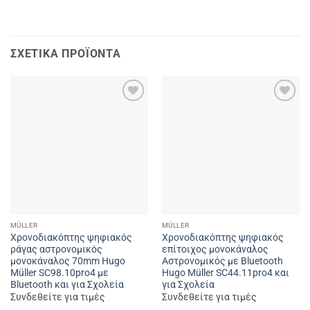
ΣΧΕΤΙΚΆ ΠΡΟΪΌΝΤΑ
Add to
Add to
wishlist
wishlist
MÜLLER
MÜLLER
Χρονοδιακόπτης ψηφιακός
Χρονοδιακόπτης ψηφιακός
ράγας αστρονομικός
επίτοιχος μονοκάναλος
μονοκάναλος 70mm Hugo
Αστρονομικός με Bluetooth
Müller SC98.10pro4 με
Hugo Müller SC44.11pro4 και
Bluetooth και για Σχολεία
για Σχολεία
Συνδεθείτε για τιμές
Συνδεθείτε για τιμές