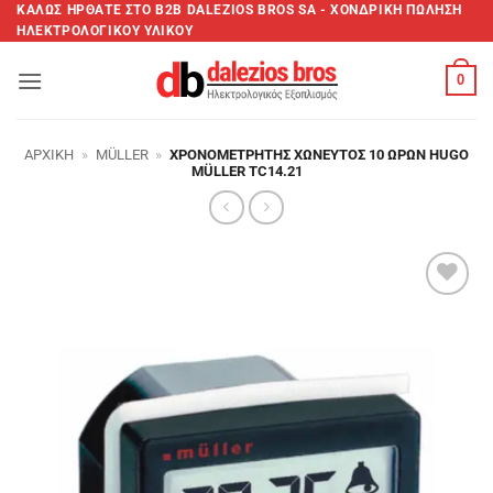
Μετάβαση
ΚΑΛΩΣ ΗΡΘΑΤΕ ΣTO B2B DALEZIOS BROS SA - XΟΝΔΡΙΚΗ ΠΩΛΗΣΗ
ΗΛΕΚΤΡΟΛΟΓΙΚΟΥ ΥΛΙΚΟΥ
στο
περιεχόμενο
0
ΑΡΧΙΚΉ
»
MÜLLER
»
ΧΡΟΝΟΜΕΤΡΗΤΉΣ ΧΩΝΕΥΤΌΣ 10 ΩΡΏΝ HUGO
MÜLLER TC14.21
Add to
wishlist