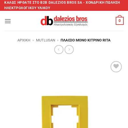
Μετάβαση
ΚΑΛΩΣ ΗΡΘΑΤΕ ΣTO B2B DALEZIOS BROS SA - XΟΝΔΡΙΚΗ ΠΩΛΗΣΗ
ΗΛΕΚΤΡΟΛΟΓΙΚΟΥ ΥΛΙΚΟΥ
στο
περιεχόμενο
0
ΑΡΧΙΚΉ
»
MUTLUSAN
»
ΠΛΑΊΣΙΟ ΜΟΝΌ ΚΊΤΡΙΝΟ RITA
Add to
wishlist