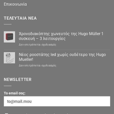
Επικοινωνία
ΤΕΛΕΥΤΑΊΑ ΝΈΑ
Χρονοδιακόπτης χωνευτός της Hugo Müller 1
συσκευή – 3 λειτουργίες
στο
Δεν επιτρέπεται σχολιασμός
Χρονοδιακόπτης
χωνευτός
Νέος ροοστάτης led χωρίς ουδέτερο της Hugo
της
Mueller!
Hugo
στο
Δεν επιτρέπεται σχολιασμός
Müller
Νέος
1
ροοστάτης
συσκευή
led
NEWSLETTER
–
χωρίς
3
ουδέτερο
λειτουργίες
της
To email σας:
Hugo
Mueller!