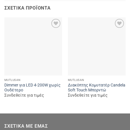
ΣΧΕΤΙΚΆ ΠΡΟΪΌΝΤΑ
Add to
Add to
wishlist
wishlist
MUTLUSAN
MUTLUSAN
Dimmer για LED 4-200W χωρίς
Διακόπτης Κομυτατέρ Candela
Ουδέτερο
Soft Touch Μπορντώ
Συνδεθείτε για τιμές
Συνδεθείτε για τιμές
ΣΧΕΤΙΚΆ ΜΕ ΕΜΆΣ