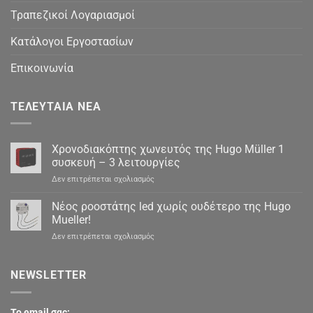
Τραπεζικοί Λογαριασμοί
Κατάλογοι Εργοστασίων
Επικοινωνία
ΤΕΛΕΥΤΑΊΑ ΝΈΑ
Χρονοδιακόπτης χωνευτός της Hugo Müller 1
συσκευή – 3 λειτουργίες
στο
Δεν επιτρέπεται σχολιασμός
Χρονοδιακόπτης
χωνευτός
Νέος ροοστάτης led χωρίς ουδέτερο της Hugo
της
Mueller!
Hugo
στο
Δεν επιτρέπεται σχολιασμός
Müller
Νέος
1
ροοστάτης
συσκευή
led
NEWSLETTER
–
χωρίς
3
ουδέτερο
λειτουργίες
της
To email σας: