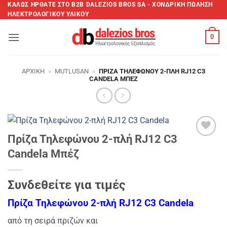
Μετάβαση
ΚΑΛΩΣ ΗΡΘΑΤΕ ΣTO B2B DALEZIOS BROS SA - XΟΝΔΡΙΚΗ ΠΩΛΗΣΗ
ΗΛΕΚΤΡΟΛΟΓΙΚΟΥ ΥΛΙΚΟΥ
στο
περιεχόμενο
0
ΑΡΧΙΚΉ
»
MUTLUSAN
»
ΠΡΊΖΑ ΤΗΛΕΦΏΝΟΥ 2-ΠΛΉ RJ12 C3
CANDELA ΜΠΈΖ
Πρίζα Τηλεφώνου 2-πλή RJ12 C3
Add to
Candela Μπέζ
wishlist
Συνδεθείτε για τιμές
Πρίζα Τηλεφώνου 2-πλή RJ12 C3 Candela
από τη σειρά πριζών και