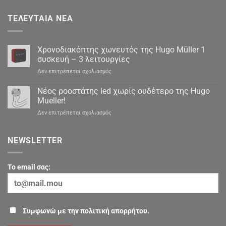
ΤΕΛΕΥΤΑΊΑ ΝΈΑ
Χρονοδιακόπτης χωνευτός της Hugo Müller 1
συσκευή – 3 λειτουργίες
στο
Δεν επιτρέπεται σχολιασμός
Χρονοδιακόπτης
χωνευτός
Νέος ροοστάτης led χωρίς ουδέτερο της Hugo
της
Mueller!
Hugo
στο
Δεν επιτρέπεται σχολιασμός
Müller
Νέος
1
ροοστάτης
συσκευή
led
NEWSLETTER
–
χωρίς
3
ουδέτερο
λειτουργίες
της
To email σας:
Hugo
Mueller!
Συμφωνώ με την πολιτική απορρήτου.