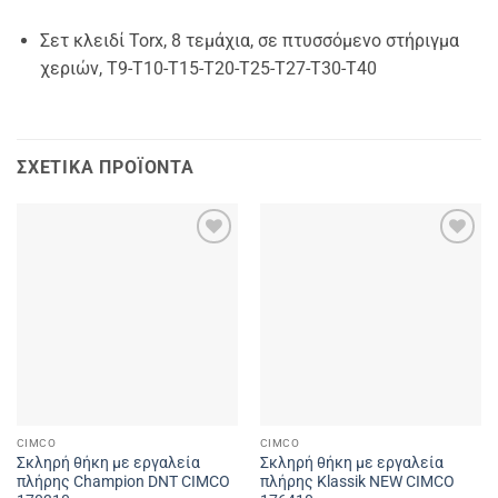
Σετ κλειδί Torx, 8 τεμάχια, σε πτυσσόμενο στήριγμα
χεριών, T9-T10-T15-T20-T25-T27-T30-T40
ΣΧΕΤΙΚΆ ΠΡΟΪΌΝΤΑ
Add to
Add to
wishlist
wishlist
CIMCO
CIMCO
Σκληρή θήκη με εργαλεία
Σκληρή θήκη με εργαλεία
πλήρης Champion DNT CIMCO
πλήρης Klassik NEW CIMCO