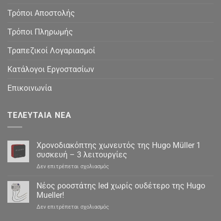
Τρόποι Αποστολής
Τρόποι Πληρωμής
Τραπεζικοί Λογαριασμοί
Κατάλογοι Εργοστασίων
Επικοινωνία
ΤΕΛΕΥΤΑΊΑ ΝΈΑ
Χρονοδιακόπτης χωνευτός της Hugo Müller 1
συσκευή – 3 λειτουργίες
στο
Δεν επιτρέπεται σχολιασμός
Χρονοδιακόπτης
χωνευτός
Νέος ροοστάτης led χωρίς ουδέτερο της Hugo
της
Mueller!
Hugo
στο
Δεν επιτρέπεται σχολιασμός
Müller
Νέος
1